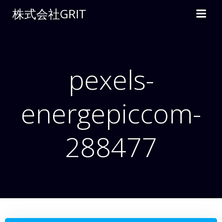
コ
株式会社GRIT
ン
テ
ン
ツ
へ
pexels-
ス
キ
energepiccom-
ッ
プ
288477