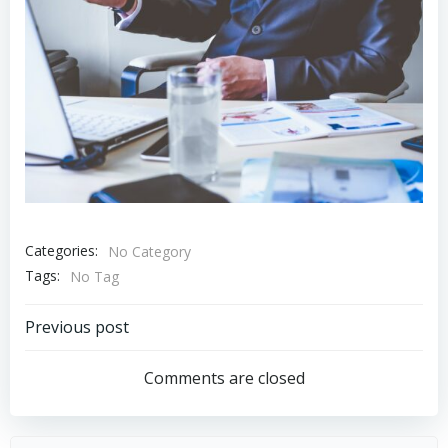
Categories:
No Category
Tags:
No Tag
投
Previous post
稿
Comments are closed
ナ
Search