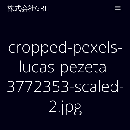
コ
株式会社GRIT
ン
テ
ン
ツ
へ
cropped-pexels-
ス
キ
lucas-pezeta-
ッ
プ
3772353-scaled-
2.jpg