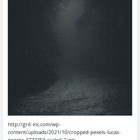
http://grit-inc.com/wp-
content/uploads/2021/10/cropped-pexels-lucas-