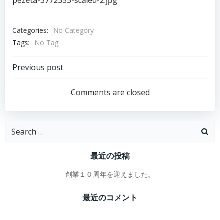
pezeta-3772353-scaled-2.jpg
Categories:
No Category
Tags:
No Tag
投
Previous post
稿
Comments are closed
ナ
Search
ビ
for:
最近の投稿
ゲ
創業１０周年を迎えました。
ー
最近のコメント
シ