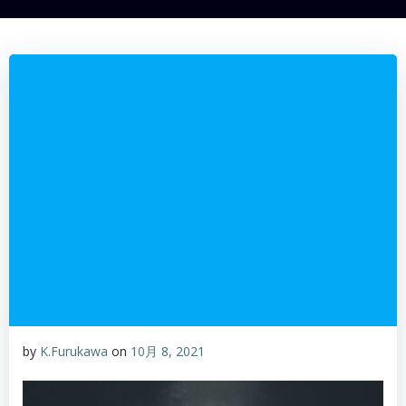
by
K.Furukawa
on
10月 8, 2021