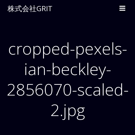
コ
株式会社GRIT
ン
テ
ン
ツ
へ
cropped-pexels-
ス
キ
ian-beckley-
ッ
プ
2856070-scaled-
2.jpg