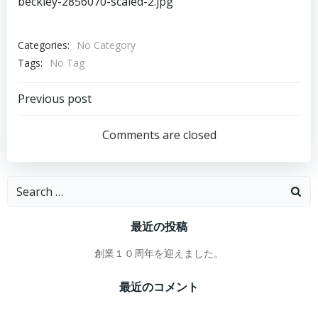
beckley-2856070-scaled-2.jpg
Categories:
No Category
Tags:
No Tag
投
Previous post
稿
Comments are closed
ナ
Search
ビ
for:
最近の投稿
ゲ
創業１０周年を迎えました。
ー
最近のコメント
シ