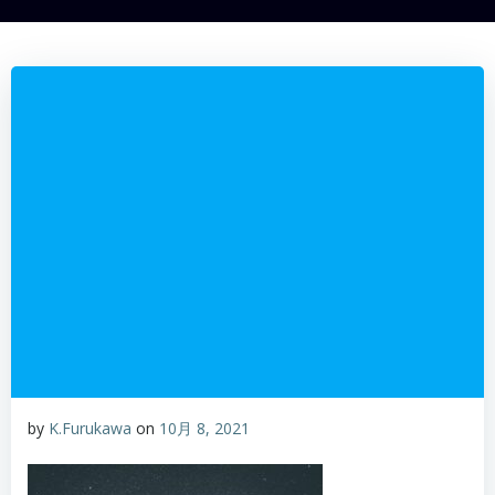
by
K.Furukawa
on
10月 8, 2021