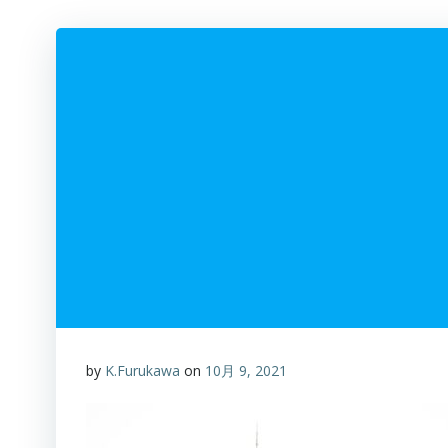
by
K.Furukawa
on
10月 9, 2021