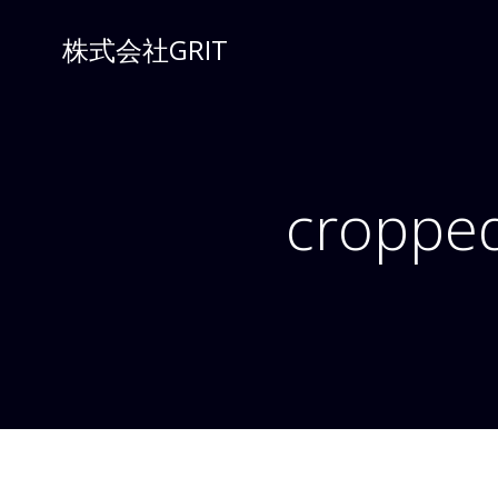
コ
ン
株式会社GRIT
テ
ン
ツ
へ
ス
cropped
キ
ッ
プ