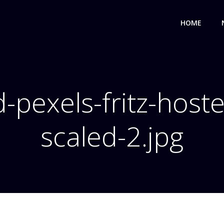
HOME
-pexels-fritz-host
scaled-2.jpg