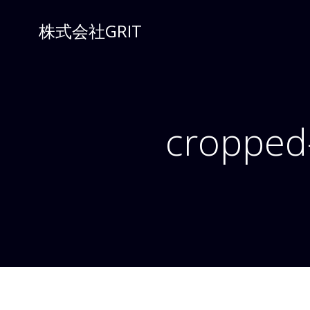
コ
ン
株式会社GRIT
テ
ン
ツ
へ
ス
cropped
キ
ッ
プ