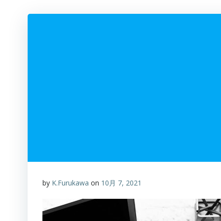
by
K.Furukawa
on
10月 7, 2021