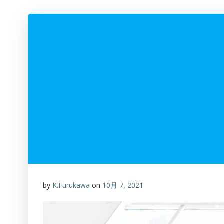
by
K.Furukawa
on
10月 7, 2021