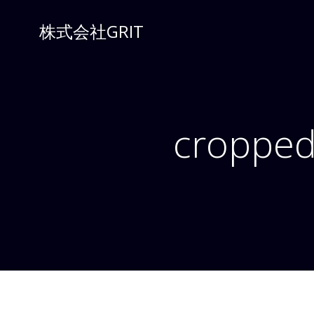
コ
ン
株式会社GRIT
テ
ン
ツ
へ
ス
cropped
キ
ッ
プ