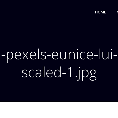
HOME
-pexels-eunice-lui
scaled-1.jpg