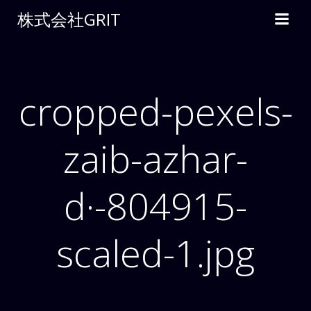
コ
株式会社GRIT
ン
テ
ン
ツ
へ
cropped-pexels-
ス
キ
zaib-azhar-
ッ
プ
d·-804915-
scaled-1.jpg