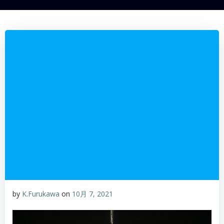
by
K.Furukawa
on
10月 7, 2021