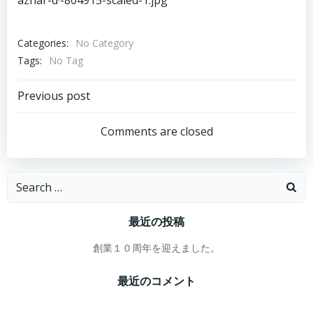
azhar-d·-804915-scaled-1.jpg
Categories:
No Category
Tags:
No Tag
投
Previous post
稿
Comments are closed
ナ
Search
ビ
for:
最近の投稿
ゲ
創業１０周年を迎えました。
ー
最近のコメント
シ